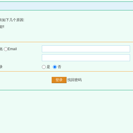
有如下几个原因:
!!
户名
Email
录
是
否
找回密码