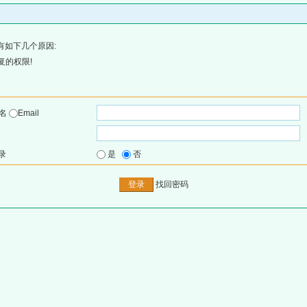
有如下几个原因:
复的权限!
户名
Email
录
是
否
找回密码