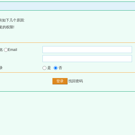
有如下几个原因:
复的权限!
户名
Email
录
是
否
找回密码