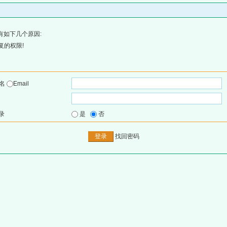
有如下几个原因:
复的权限!
户名
Email
录
是
否
找回密码