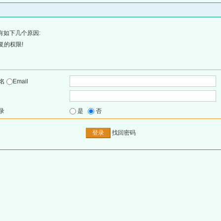
有如下几个原因:
复的权限!
户名
Email
录
是
否
找回密码